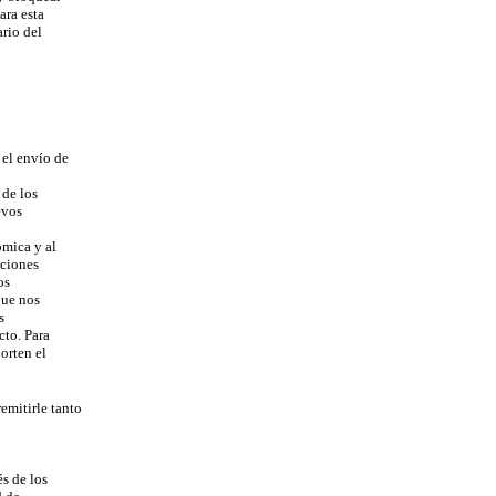
ra esta
rio del
 el envío de
de los
evos
mica y al
ciones
os
que nos
os
cto. Para
orten el
mitirle tanto
s de los