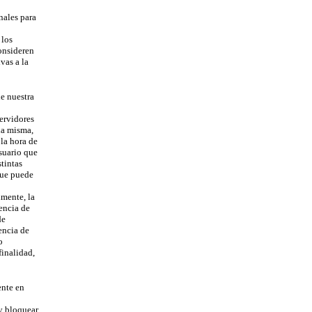
nales para
 los
onsideren
vas a la
e nuestra
ervidores
a misma,
la hora de
suario que
tintas
que puede
mente, la
encia de
de
ncia de
o
inalidad,
ente en
y bloquear