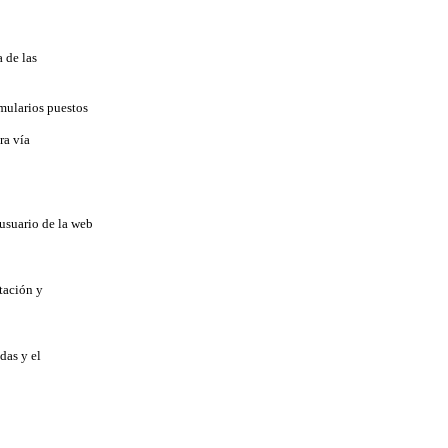
 de las
mularios puestos
ra vía
usuario de la web
tación y
das y el