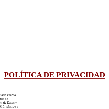
POLÍTICA DE PRIVACIDAD
itarle cuánta
atos de
ón de Datos y
16, relativo a