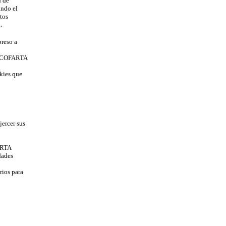
d de
ndo el
tos
.
reso a
es COFARTA
kies que
ercer sus
ARTA
dades
rios para