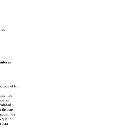
 los
interés
s.
Con el fin
mientos,
podrán
calidad.
 de este
acción de
o que le
 esta