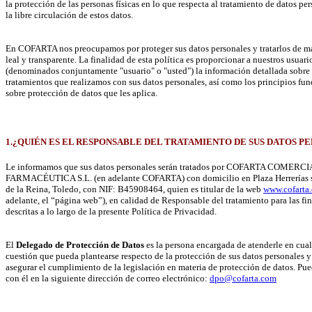
la protección de las personas físicas en lo que respecta al tratamiento de datos per
la libre circulación de estos datos.
En COFARTA nos preocupamos por proteger sus datos personales y tratarlos de man
leal y transparente. La finalidad de esta política es proporcionar a nuestros usuari
(denominados conjuntamente "usuario" o "usted") la información detallada sobre 
tratamientos que realizamos con sus datos personales, así como los principios fu
sobre protección de datos que les aplica.
1.¿QUIÉN ES EL RESPONSABLE DEL TRATAMIENTO DE SUS DATOS P
Le informamos que sus datos personales serán tratados por COFARTA COME
FARMACÉUTICA S.L. (en adelante COFARTA) con domicilio en Plaza Herrerías s
de la Reina, Toledo, con NIF: B45908464, quien es titular de la web
www.cofarta
adelante, el “página web”), en calidad de Responsable del tratamiento para las fi
descritas a lo largo de la presente Política de Privacidad.
El
Delegado de Protección de Datos
es la persona encargada de atenderle en cua
cuestión que pueda plantearse respecto de la protección de sus datos personales y
asegurar el cumplimiento de la legislación en materia de protección de datos. Pue
con él en la siguiente dirección de correo electrónico:
dpo@cofarta.com