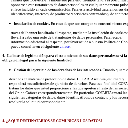
canales que COFARTA ha habilitado para ello. Siempre tendrá la posibilida
oponerse a este tratamiento de datos personales en cualquier momento pulsa
enlace incluido en cada comunicación. Para esta actividad trataremos sus da
identificativos, intereses, de productos y servicios contratados y de contacto
Instalación de cookies.
En caso de que nos otorgue su consentimiento exp
través del banner habilitado al respecto, mediante la instalación de cooki
llevará a cabo una serie de tratamientos de datos personales. Para recabar
información adicional al respecto, por favor acuda a nuestra Política de Coo
puede consultar en el siguiente
enlace
.
4.- La base de legitimación para el tratamiento de sus datos personales será la
obligación legal para la siguiente finalidad:
Gestión del ejercicio de los derechos de los interesados.
Cuando quiera ej
derechos en materia de protección de datos, COFARTA recibirá, estudiará y
responderá sus solicitudes de ejercicio de derechos. Para esta finalidad COF
tratará los datos que usted proporcione y las que aporten el resto de las socie
del Grupo Cofares correspondientemente. En particular, COFARTA tratará las
siguientes categorías de datos: datos identificativos, de contacto y los necesa
resolver la solicitud correspondiente.
4. ¿A QUÉ DESTINATARIOS SE COMUNICAN LOS DATOS?