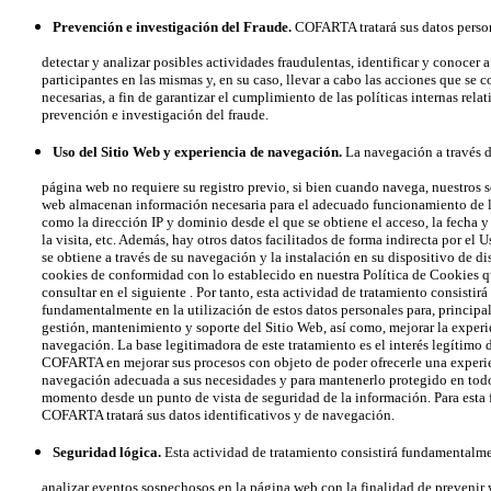
Prevención e investigación del Fraude.
COFARTA tratará sus datos perso
detectar y analizar posibles actividades fraudulentas, identificar y conocer a
participantes en las mismas y, en su caso, llevar a cabo las acciones que se c
necesarias, a fin de garantizar el cumplimiento de las políticas internas relati
prevención e investigación del fraude.
Uso del Sitio Web y experiencia de navegación.
La navegación a través d
página web no requiere su registro previo, si bien cuando navega, nuestros s
web almacenan información necesaria para el adecuado funcionamiento de l
como la dirección IP y dominio desde el que se obtiene el acceso, la fecha y 
la visita, etc. Además, hay otros datos facilitados de forma indirecta por el U
se obtiene a través de su navegación y la instalación en su dispositivo de dis
cookies de conformidad con lo establecido en nuestra Política de Cookies 
consultar en el siguiente . Por tanto, esta actividad de tratamiento consistirá
fundamentalmente en la utilización de estos datos personales para, principal
gestión, mantenimiento y soporte del Sitio Web, así como, mejorar la experi
navegación. La base legitimadora de este tratamiento es el interés legítimo 
COFARTA en mejorar sus procesos con objeto de poder ofrecerle una experie
navegación adecuada a sus necesidades y para mantenerlo protegido en tod
momento desde un punto de vista de seguridad de la información. Para esta f
COFARTA tratará sus datos identificativos y de navegación.
Seguridad lógica.
Esta actividad de tratamiento consistirá fundamentalm
analizar eventos sospechosos en la página web con la finalidad de prevenir 