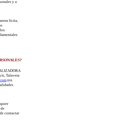
sonales y a
era lícita,
os
los
ndamentales
ERSONALES?
RCIALIZADORA
/n, Talavera
.com
(en
nalidades
lquier
 de
de contactar