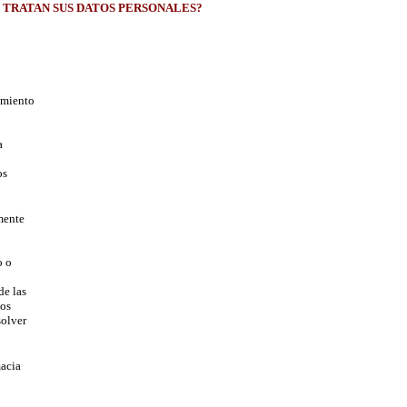
E TRATAN SUS DATOS PERSONALES?
tamiento
a
os
mente
o o
de las
tos
solver
macia