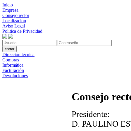
Inicio
Empresa
Consejo rector
Localizacion
Aviso Legal
Politica de Privacidad
Dirección técnica
Compras
Informática
Facturación
Devoluciones
C
onsejo rect
Presidente:
D. PAULINO 